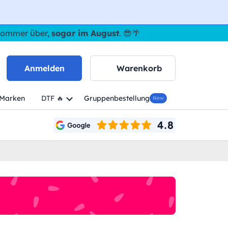
 Sommer über,
sogar im August
. 😎🌴
Anmelden
Warenkorb
Marken
DTF 🔥
Gruppenbestellung
New