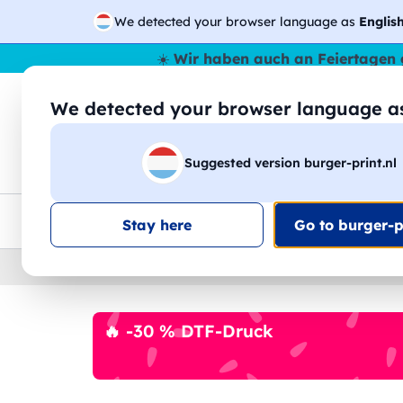
We detected your browser language as
Englis
☀️
Wir haben auch an Feiertagen 
We detected your browser language 
🔎
Suche
Suggested version burger-print.nl
T-Shirts
Sweatshirts
Mann
Frau
EU-weite Lieferung
Mengenrabatt
Kundensuppo
Stay here
Go to burger-pr
Home
›
Gastronomie
›
schurzen-personalisiert
🔥 -30 % DTF-Druck