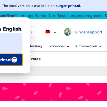
h
. The local version is available on
burger-print.nl
.
geöffnet!
– Wir bearbeiten Ihre Bestellungen den ganzen
as
English
.
 in den Produkten
Kundensupport
Kind
Arbeitskleidung
Zubehoer
Schreibwaren
rt
Grafikentwürfe vorab
int.nl