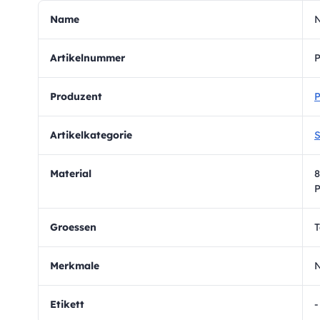
Name
N
Artikelnummer
Produzent
P
Artikelkategorie
S
Material
8
P
Groessen
T
Merkmale
N
Etikett
-