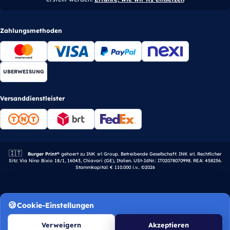
Zahlungsmethoden
UBERWEISUNG
Versanddienstleister
🇮🇹
Italienisches Unternehmen.
Burger Print®
gehoert zu INK srl Group. Betreibende Gesellschaft: INK srl. Rechtlicher
Sitz: Via Nino Bixio 18/1, 16043, Chiavari (GE), Italien. USt-IdNr.: IT02078070998. REA: 458236.
Stammkapital: € 110.000 i.v.. ©2026
Cookie-Einstellungen
Verweigern
Akzeptieren