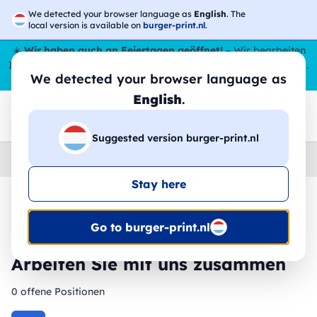
We detected your browser language as
English
. The
local version is available on
burger-print.nl
.
☀️
Wir haben auch an Feiertagen geöffnet!
– Wir bearbeiten
Ihre Bestellungen den ganzen Sommer über,
sogar im August
.
We detected your browser language as
😎🌴
English
.
Suggested version burger-print.nl
Home
›
Arbeiten Sie mit uns zusammen
Stay here
🔥 -30 % DTF-Druck
Go to burger-print.nl
Arbeiten Sie mit uns zusammen
0 offene Positionen