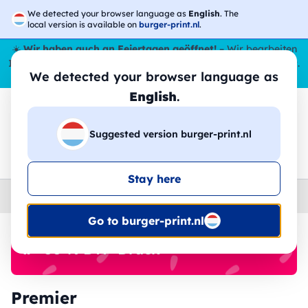
We detected your browser language as
English
. The
local version is available on
burger-print.nl
.
☀️
Wir haben auch an Feiertagen geöffnet!
– Wir bearbeiten
Ihre Bestellungen den ganzen Sommer über,
sogar im August
.
We detected your browser language as
😎🌴
English
.
Suggested version burger-print.nl
🔎
Suche in den Produkten
Stay here
Home
›
Brands
›
Premier
Go to burger-print.nl
🔥 -30 % DTF-Druck
Premier