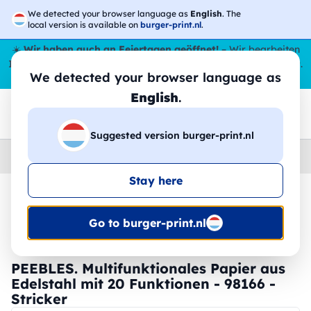
We detected your browser language as
English
. The
local version is available on
burger-print.nl
.
☀️
Wir haben auch an Feiertagen geöffnet!
– Wir bearbeiten
Ihre Bestellungen den ganzen Sommer über,
sogar im August
.
We detected your browser language as
😎🌴
English
.
Suggested version burger-print.nl
Home
›
Zubehoer
›
werkzeuge-personalisiert
Stay here
🔥 -30 % DTF-Druck
Go to burger-print.nl
PEEBLES. Multifunktionales Papier aus
Edelstahl mit 20 Funktionen - 98166 -
Stricker