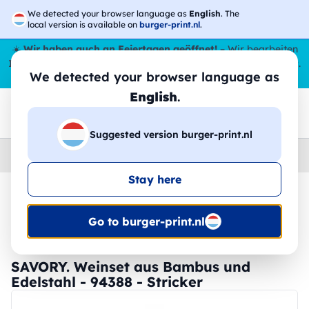
We detected your browser language as
English
. The
local version is available on
burger-print.nl
.
☀️
Wir haben auch an Feiertagen geöffnet!
– Wir bearbeiten
Ihre Bestellungen den ganzen Sommer über,
sogar im August
.
We detected your browser language as
😎🌴
English
.
Suggested version burger-print.nl
Home
›
Zubehoer
›
weinaccessoires-personalisiert
Stay here
🔥 -30 % DTF-Druck
Go to burger-print.nl
SAVORY. Weinset aus Bambus und
Edelstahl - 94388 - Stricker