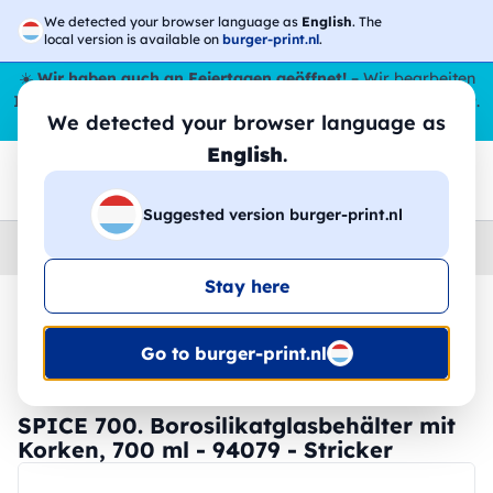
We detected your browser language as
English
. The
local version is available on
burger-print.nl
.
☀️
Wir haben auch an Feiertagen geöffnet!
– Wir bearbeiten
Ihre Bestellungen den ganzen Sommer über,
sogar im August
.
We detected your browser language as
😎🌴
English
.
Suggested version burger-print.nl
Home
›
Zubehoer
›
tischset-personalisiert
Stay here
🔥 -30 % DTF-Druck
Go to burger-print.nl
SPICE 700. Borosilikatglasbehälter mit
Korken, 700 ml - 94079 - Stricker