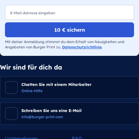
E-Mail
10 € sichern
Mit deiner Anmeldung stimmst du dem Erhalt von Neuigkeiten und
Angeboten von Burger Print zu.
Datenschutzrichtlinie
.
Wir sind für dich da
Chatten Sie mit einem Mitarbeiter
Online-Hilfe
Schreiben Sie uns eine E-Mail
info@burger-print.com
Unternehmen
FAQ