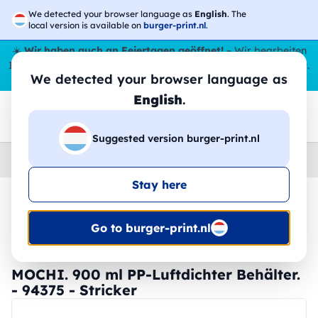
We detected your browser language as
English
. The
local version is available on
burger-print.nl
.
☀️
Wir haben auch an Feiertagen geöffnet!
– Wir bearbeiten
Ihre Bestellungen den ganzen Sommer über,
sogar im August
.
We detected your browser language as
😎🌴
English
.
Suggested version burger-print.nl
Home
›
Zubehoer
›
tischset-personalisiert
Stay here
🔥 -30 % DTF-Druck
Go to burger-print.nl
MOCHI. 900 ml PP-Luftdichter Behälter.
- 94375 - Stricker