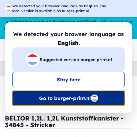
We detected your browser language as
English
. The
local version is available on
burger-print.nl
.
☀️
Wir haben auch an Feiertagen geöffnet!
– Wir bearbeiten
Ihre Bestellungen den ganzen Sommer über,
sogar im August
.
We detected your browser language as
😎🌴
English
.
Suggested version burger-print.nl
Home
›
Zubehoer
›
tischset-personalisiert
Stay here
🔥 -30 % DTF-Druck
Go to burger-print.nl
BELIOR 1,2L. 1,2L Kunststoffkanister -
34845 - Stricker