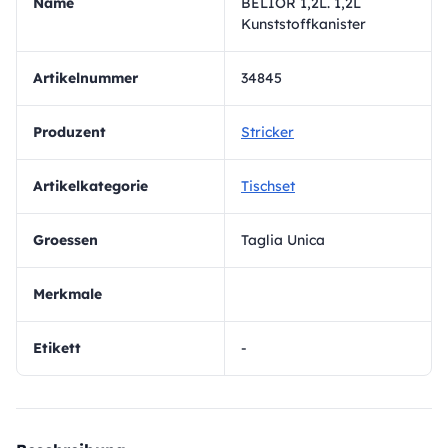
Name
BELIOR 1,2L. 1,2L
Kunststoffkanister
Artikelnummer
34845
Produzent
Stricker
Artikelkategorie
Tischset
Groessen
Taglia Unica
Merkmale
Etikett
-