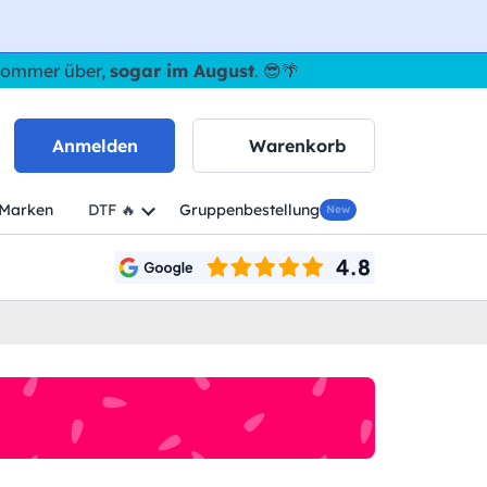
 Sommer über,
sogar im August
. 😎🌴
Anmelden
Warenkorb
Marken
DTF 🔥
Gruppenbestellung
New