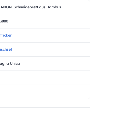
ANON. Schneidebrett aus Bambus
3880
tricker
ischset
aglia Unica