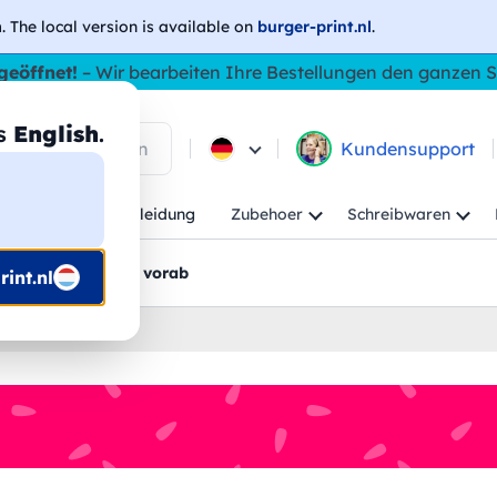
h
. The local version is available on
burger-print.nl
.
geöffnet!
– Wir bearbeiten Ihre Bestellungen den ganzen
as
English
.
 in den Produkten
Kundensupport
Kind
Arbeitskleidung
Zubehoer
Schreibwaren
rt
Grafikentwürfe vorab
int.nl