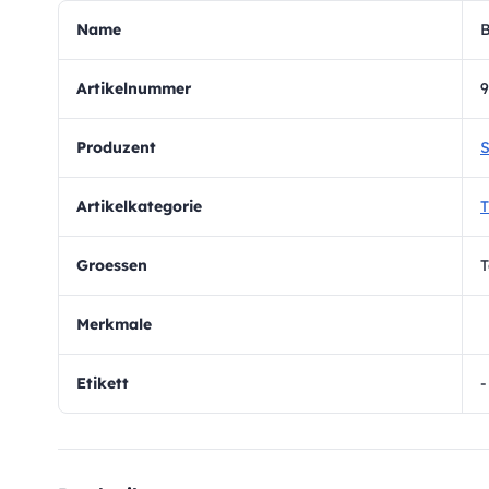
Name
B
Artikelnummer
9
Produzent
S
Artikelkategorie
T
Groessen
T
Merkmale
Etikett
-