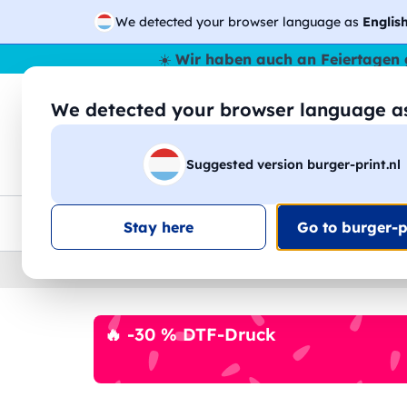
We detected your browser language as
Englis
☀️
Wir haben auch an Feiertagen 
We detected your browser language 
🔎
Suche
Suggested version burger-print.nl
T-Shirts
Sweatshirts
Mann
Frau
EU-weite Lieferung
Mengenrabatt
Kundensuppo
Stay here
Go to burger-pr
Home
›
Zubehoer
›
tischset-personalisiert
🔥 -30 % DTF-Druck