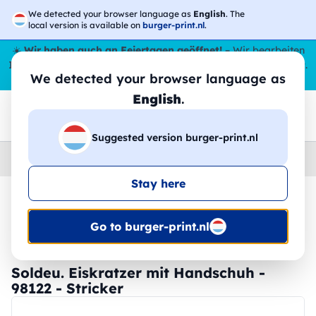
We detected your browser language as
English
. The
local version is available on
burger-print.nl
.
☀️
Wir haben auch an Feiertagen geöffnet!
– Wir bearbeiten
Ihre Bestellungen den ganzen Sommer über,
sogar im August
.
We detected your browser language as
😎🌴
English
.
Suggested version burger-print.nl
Home
›
Zubehoer
›
technologie-personalisiert
Stay here
🔥 -30 % DTF-Druck
Go to burger-print.nl
Soldeu. Eiskratzer mit Handschuh -
98122 - Stricker