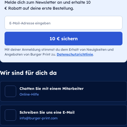
Melde dich zum Newsletter an und erhalte 10
€ Rabatt auf deine erste Bestellung.
E-Mail
10 € sichern
Mit deiner Anmeldung stimmst du dem Erhalt von Neuigkeiten und
Angeboten von Burger Print zu.
Datenschutzrichtlinie
.
Wir sind für dich da
Chatten Sie mit einem Mitarbeiter
Online-Hilfe
Schreiben Sie uns eine E-Mail
info@burger-print.com