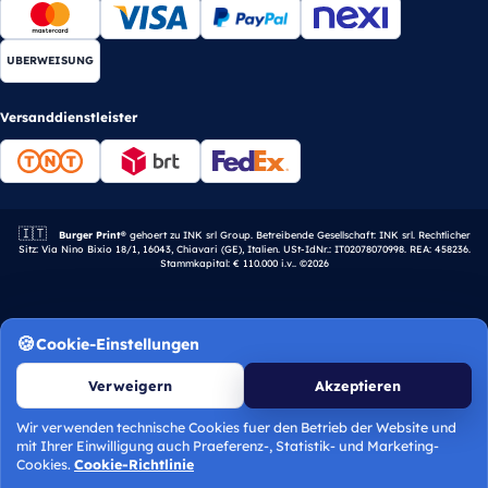
UBERWEISUNG
Versanddienstleister
🇮🇹
Italienisches Unternehmen.
Burger Print®
gehoert zu INK srl Group. Betreibende Gesellschaft: INK srl. Rechtlicher
Sitz: Via Nino Bixio 18/1, 16043, Chiavari (GE), Italien. USt-IdNr.: IT02078070998. REA: 458236.
Stammkapital: € 110.000 i.v.. ©2026
Cookie-Einstellungen
Verweigern
Akzeptieren
Wir verwenden technische Cookies fuer den Betrieb der Website und
mit Ihrer Einwilligung auch Praeferenz-, Statistik- und Marketing-
Angebot berechnen
Cookies.
Cookie-Richtlinie