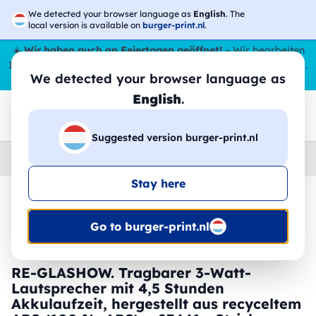
We detected your browser language as
English
. The
local version is available on
burger-print.nl
.
☀️
Wir haben auch an Feiertagen geöffnet!
– Wir bearbeiten
Ihre Bestellungen den ganzen Sommer über,
sogar im August
.
We detected your browser language as
😎🌴
English
.
Suggested version burger-print.nl
Home
›
Zubehoer
›
technologie-personalisiert
Stay here
🔥 -30 % DTF-Druck
Go to burger-print.nl
RE-GLASHOW. Tragbarer 3-Watt-
Lautsprecher mit 4,5 Stunden
Akkulaufzeit, hergestellt aus recyceltem