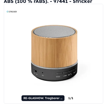
ABS (100 % rABS). - 97441 - Stricker
RE-GLASHOW. Tragbarer 3-Watt-Lautsprecher mit 4,5 Stunden Akkulaufzeit, hergestellt aus recyceltem ABS (100 % rABS).
1/1