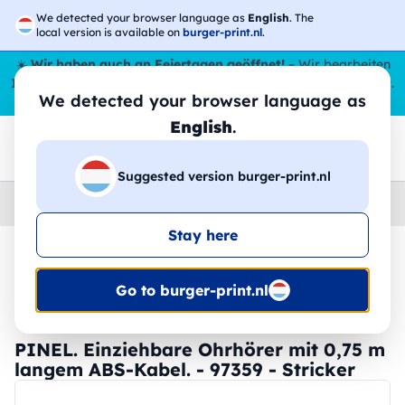
We detected your browser language as
English
. The
local version is available on
burger-print.nl
.
☀️
Wir haben auch an Feiertagen geöffnet!
– Wir bearbeiten
Ihre Bestellungen den ganzen Sommer über,
sogar im August
.
We detected your browser language as
😎🌴
English
.
Suggested version burger-print.nl
Home
›
Zubehoer
›
technologie-personalisiert
Stay here
🔥 -30 % DTF-Druck
Go to burger-print.nl
PINEL. Einziehbare Ohrhörer mit 0,75 m
langem ABS-Kabel. - 97359 - Stricker