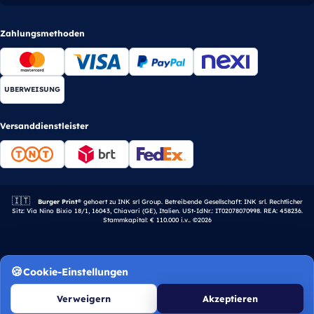
Zahlungsmethoden
UBERWEISUNG
Versanddienstleister
🇮🇹
Italienisches Unternehmen.
Burger Print®
gehoert zu INK srl Group. Betreibende Gesellschaft: INK srl. Rechtlicher
Sitz: Via Nino Bixio 18/1, 16043, Chiavari (GE), Italien. USt-IdNr.: IT02078070998. REA: 458236.
Stammkapital: € 110.000 i.v.. ©2026
Cookie-Einstellungen
Verweigern
Akzeptieren