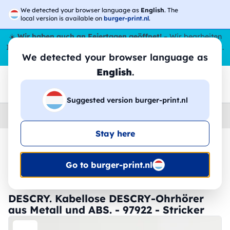
We detected your browser language as
English
. The
local version is available on
burger-print.nl
.
☀️
Wir haben auch an Feiertagen geöffnet!
– Wir bearbeiten
Ihre Bestellungen den ganzen Sommer über,
sogar im August
.
We detected your browser language as
😎🌴
English
.
Suggested version burger-print.nl
Home
›
Zubehoer
›
technologie-personalisiert
Stay here
🔥 -30 % DTF-Druck
Go to burger-print.nl
DESCRY. Kabellose DESCRY-Ohrhörer
aus Metall und ABS. - 97922 - Stricker