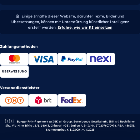
🤖
Einige Inhalte dieser Website, darunter Texte, Bilder und
Übersetzungen, können mit Unterstützung künstlicher Intelligenz
erstellt werden.
Erfahre, wie wir KI einsetzen
Zahlungsmethoden
UBERWEISUNG
Versanddienstleister
🇮🇹
Italienisches Unternehmen.
Burger Print®
gehoert zu INK srl Group. Betreibende Gesellschaft: INK srl. Rechtlicher
Sitz: Via Nino Bixio 18/1, 16043, Chiavari (GE), Italien. USt-IdNr.: IT02078070998. REA: 458236.
Stammkapital: € 110.000 i.v.. ©2026