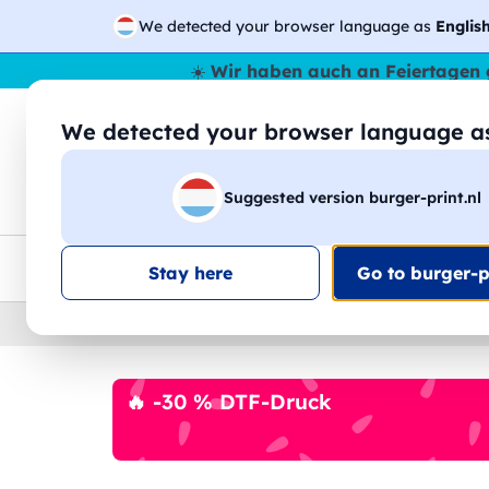
We detected your browser language as
Englis
☀️
Wir haben auch an Feiertagen 
We detected your browser language 
🔎
Suche
Suggested version burger-print.nl
T-Shirts
Sweatshirts
Mann
Frau
EU-weite Lieferung
Mengenrabatt
Kundensuppo
Stay here
Go to burger-pr
Home
›
Zubehoer
›
tassen-und-glaser-personalis
🔥 -30 % DTF-Druck