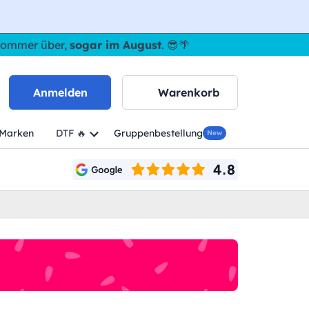
 Sommer über,
sogar im August
. 😎🌴
Anmelden
Warenkorb
Marken
DTF 🔥
Gruppenbestellung
New