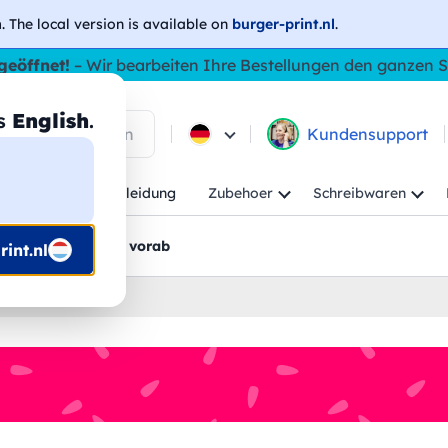
h
. The local version is available on
burger-print.nl
.
geöffnet!
– Wir bearbeiten Ihre Bestellungen den ganzen
as
English
.
 in den Produkten
Kundensupport
Kind
Arbeitskleidung
Zubehoer
Schreibwaren
rt
Grafikentwürfe vorab
int.nl
iert