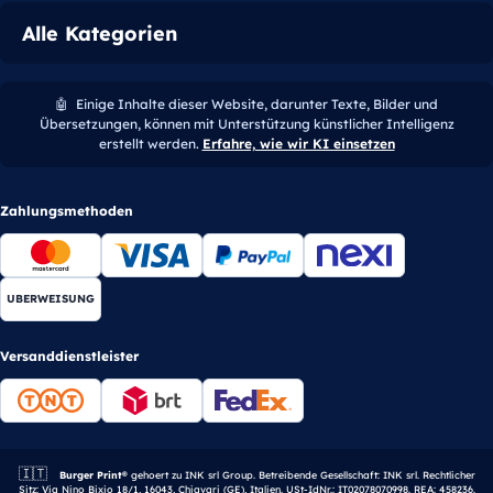
Alle Kategorien
🤖
Einige Inhalte dieser Website, darunter Texte, Bilder und
Übersetzungen, können mit Unterstützung künstlicher Intelligenz
erstellt werden.
Erfahre, wie wir KI einsetzen
Zahlungsmethoden
UBERWEISUNG
Versanddienstleister
🇮🇹
Italienisches Unternehmen.
Burger Print®
gehoert zu INK srl Group. Betreibende Gesellschaft: INK srl. Rechtlicher
Sitz: Via Nino Bixio 18/1, 16043, Chiavari (GE), Italien. USt-IdNr.: IT02078070998. REA: 458236.