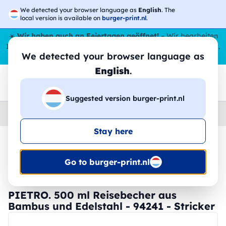
We detected your browser language as
English
. The
local version is available on
burger-print.nl
.
☀️
Wir haben auch an Feiertagen geöffnet!
– Wir bearbeiten
Ihre Bestellungen den ganzen Sommer über,
sogar im August
.
We detected your browser language as
😎🌴
English
.
Suggested version burger-print.nl
Home
›
Zubehoer
›
tassen-und-glaser-personalisiert
Stay here
🔥 -30 % DTF-Druck
Go to burger-print.nl
PIETRO. 500 ml Reisebecher aus
Bambus und Edelstahl - 94241 - Stricker