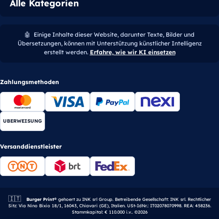
Alle Kategorien
🤖
Einige Inhalte dieser Website, darunter Texte, Bilder und
Übersetzungen, können mit Unterstützung künstlicher Intelligenz
erstellt werden.
Erfahre, wie wir KI einsetzen
Zahlungsmethoden
UBERWEISUNG
Versanddienstleister
🇮🇹
Italienisches Unternehmen.
Burger Print®
gehoert zu INK srl Group. Betreibende Gesellschaft: INK srl. Rechtlicher
Sitz: Via Nino Bixio 18/1, 16043, Chiavari (GE), Italien. USt-IdNr.: IT02078070998. REA: 458236.
Stammkapital: € 110.000 i.v.. ©2026