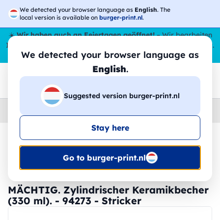
We detected your browser language as
English
. The
local version is available on
burger-print.nl
.
☀️
Wir haben auch an Feiertagen geöffnet!
– Wir bearbeiten
Ihre Bestellungen den ganzen Sommer über,
sogar im August
.
We detected your browser language as
😎🌴
English
.
Suggested version burger-print.nl
Home
›
Zubehoer
›
tassen-und-glaser-personalisiert
Stay here
🔥 -30 % DTF-Druck
Go to burger-print.nl
MÄCHTIG. Zylindrischer Keramikbecher
(330 ml). - 94273 - Stricker