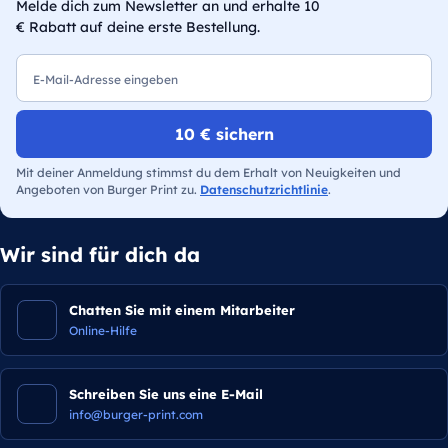
Melde dich zum Newsletter an und erhalte 10
€ Rabatt auf deine erste Bestellung.
E-Mail
10 € sichern
Mit deiner Anmeldung stimmst du dem Erhalt von Neuigkeiten und
Angeboten von Burger Print zu.
Datenschutzrichtlinie
.
Wir sind für dich da
Chatten Sie mit einem Mitarbeiter
Online-Hilfe
Schreiben Sie uns eine E-Mail
info@burger-print.com