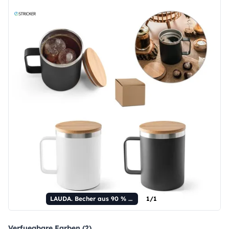
LAUDA. Becher aus 90 % recyceltem Edelstahl mit Bambusdeckel, 420 ml
1/1
Verfuegbare Farben (2)