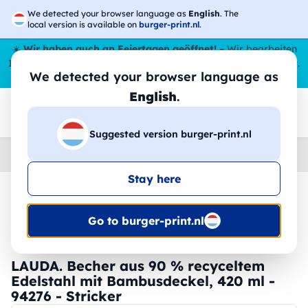
We detected your browser language as
English
. The
local version is available on
burger-print.nl
.
☀️
Wir haben auch an Feiertagen geöffnet!
– Wir bearbeiten
Ihre Bestellungen den ganzen Sommer über,
sogar im August
.
We detected your browser language as
😎🌴
English
.
Suggested version burger-print.nl
Home
›
Zubehoer
›
tassen-und-glaser-personalisiert
Stay here
🔥 -30 % DTF-Druck
Go to burger-print.nl
LAUDA. Becher aus 90 % recyceltem
Edelstahl mit Bambusdeckel, 420 ml -
94276 - Stricker