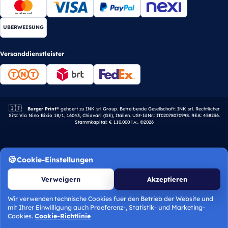
UBERWEISUNG
Versanddienstleister
🇮🇹
Italienisches Unternehmen.
Burger Print®
gehoert zu INK srl Group. Betreibende Gesellschaft: INK srl. Rechtlicher
Sitz: Via Nino Bixio 18/1, 16043, Chiavari (GE), Italien. USt-IdNr.: IT02078070998. REA: 458236.
Stammkapital: € 110.000 i.v.. ©2026
Cookie-Einstellungen
Verweigern
Akzeptieren
Wir verwenden technische Cookies fuer den Betrieb der Website und
mit Ihrer Einwilligung auch Praeferenz-, Statistik- und Marketing-
Angebot berechnen
Cookies.
Cookie-Richtlinie