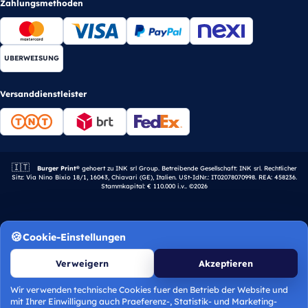
Zahlungsmethoden
UBERWEISUNG
Versanddienstleister
🇮🇹
Italienisches Unternehmen.
Burger Print®
gehoert zu INK srl Group. Betreibende Gesellschaft: INK srl. Rechtlicher
Sitz: Via Nino Bixio 18/1, 16043, Chiavari (GE), Italien. USt-IdNr.: IT02078070998. REA: 458236.
Stammkapital: € 110.000 i.v.. ©2026
Cookie-Einstellungen
Verweigern
Akzeptieren
Wir verwenden technische Cookies fuer den Betrieb der Website und
mit Ihrer Einwilligung auch Praeferenz-, Statistik- und Marketing-