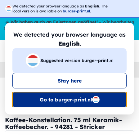
We detected your browser language as
English
. The
local version is available on
burger-print.nl
.
☀️
Wir haben auch an Feiertagen geöffnet!
– Wir bearbeiten
Ihre Bestellungen den ganzen Sommer über,
sogar im August
.
We detected your browser language as
😎🌴
English
.
Suggested version burger-print.nl
Home
›
Zubehoer
›
tassen-und-glaser-personalisiert
Stay here
🚀 -20 % Rabatt auf 1- und 2-Farben-Siebdruck
Go to burger-print.nl
Kaffee-Konstellation. 75 ml Keramik-
Kaffeebecher. - 94281 - Stricker