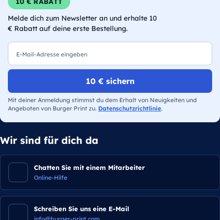
10 € RABATT
Melde dich zum Newsletter an und erhalte 10
€ Rabatt auf deine erste Bestellung.
E-Mail
10 € sichern
Mit deiner Anmeldung stimmst du dem Erhalt von Neuigkeiten und
Angeboten von Burger Print zu.
Datenschutzrichtlinie
.
Wir sind für dich da
Chatten Sie mit einem Mitarbeiter
Online-Hilfe
Schreiben Sie uns eine E-Mail
info@burger-print.com