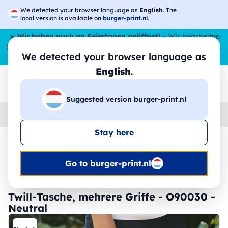
We detected your browser language as
English
. The
local version is available on
burger-print.nl
.
☀️
Wir haben auch an Feiertagen geöffnet!
– Wir bearbeiten
Ihre Bestellungen den ganzen Sommer über,
sogar im August
.
We detected your browser language as
😎🌴
English
.
Suggested version burger-print.nl
Home
›
Zubehoer
›
taschen-personalisiert
Stay here
🔥 -30 % DTF-Druck
Go to burger-print.nl
Twill-Tasche, mehrere Griffe - O90030 -
Neutral