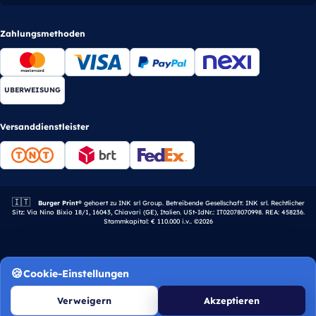
Zahlungsmethoden
UBERWEISUNG
Versanddienstleister
🇮🇹
Italienisches Unternehmen.
Burger Print®
gehoert zu INK srl Group. Betreibende Gesellschaft: INK srl. Rechtlicher
Sitz: Via Nino Bixio 18/1, 16043, Chiavari (GE), Italien. USt-IdNr.: IT02078070998. REA: 458236.
Stammkapital: € 110.000 i.v.. ©2026
Cookie-Einstellungen
Verweigern
Akzeptieren