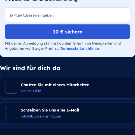
E-Mail
10 € sichern
Mit deiner Anmeldung stimmst du dem Erhalt von Neuigkeiten und
Angeboten von Burger Print zu.
Datenschutzrichtlinie
.
Wir sind für dich da
Chatten Sie mit einem Mitarbeiter
Online-Hilfe
Schreiben Sie uns eine E-Mail
info@burger-print.com