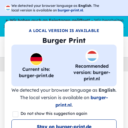
We detected your browser language as
English
. The
local version is available on
burger-print.nl
.
☀️
Wir haben auch an Feiertagen geöffnet!
– Wir bearbeiten
Ihre Bestellungen den ganzen Sommer über,
sogar im August
.
A LOCAL VERSION IS AVAILABLE
😎🌴
Burger Print
Home
›
Zubehoer
›
taschen-personalisiert
Recommended
Current site:
version: burger-
burger-print.de
print.nl
🔥 -30 % DTF-Druck
We detected your browser language as
English
.
The local version is available on
burger-
print.nl
.
Revivo Pouch S - BS913S - Black Spider
Do not show this suggestion again
Stay on burger-print.de