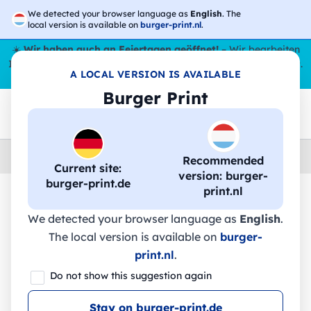
We detected your browser language as
English
. The
local version is available on
burger-print.nl
.
☀️
Wir haben auch an Feiertagen geöffnet!
– Wir bearbeiten
Ihre Bestellungen den ganzen Sommer über,
sogar im August
.
A LOCAL VERSION IS AVAILABLE
😎🌴
Burger Print
Home
›
Zubehoer
›
taschen-personalisiert
Recommended
Current site:
version: burger-
burger-print.de
print.nl
🔥 -30 % DTF-Druck
We detected your browser language as
English
.
The local version is available on
burger-
print.nl
.
Beutel aus Bio-Baumwolle mit
Do not show this suggestion again
Kordelzug - W118L - Westford mill
Stay on burger-print.de