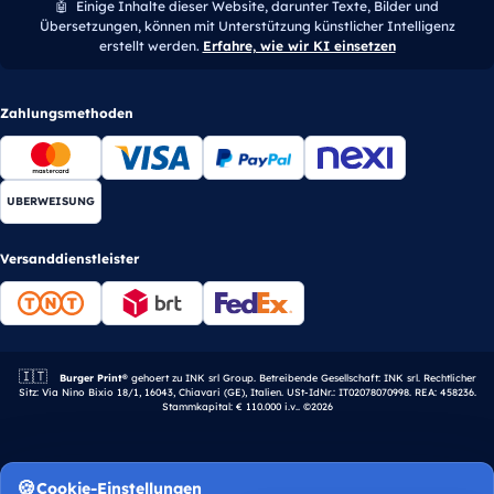
🤖
Einige Inhalte dieser Website, darunter Texte, Bilder und
Übersetzungen, können mit Unterstützung künstlicher Intelligenz
erstellt werden.
Erfahre, wie wir KI einsetzen
Zahlungsmethoden
UBERWEISUNG
Versanddienstleister
🇮🇹
Italienisches Unternehmen.
Burger Print®
gehoert zu INK srl Group. Betreibende Gesellschaft: INK srl. Rechtlicher
Sitz: Via Nino Bixio 18/1, 16043, Chiavari (GE), Italien. USt-IdNr.: IT02078070998. REA: 458236.
Stammkapital: € 110.000 i.v.. ©2026
Cookie-Einstellungen