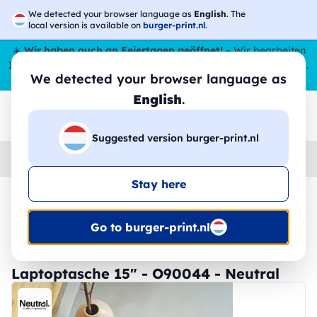
We detected your browser language as
English
. The
local version is available on
burger-print.nl
.
☀️
Wir haben auch an Feiertagen geöffnet!
– Wir bearbeiten
Ihre Bestellungen den ganzen Sommer über,
sogar im August
.
We detected your browser language as
😎🌴
English
.
Suggested version burger-print.nl
Home
›
Zubehoer
›
taschen-personalisiert
Stay here
🔥 -30 % DTF-Druck
Go to burger-print.nl
Laptoptasche 15" - O90044 - Neutral