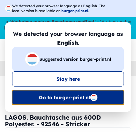
We detected your browser language as
English
. The
local version is available on
burger-print.nl
.
☀️
Wir haben auch an Feiertagen geöffnet!
– Wir bearbeiten
Ihre Bestellungen den ganzen Sommer über,
sogar im August
.
We detected your browser language as
😎🌴
English
.
Suggested version burger-print.nl
Home
›
Zubehoer
›
taschen-personalisiert
Stay here
🔥 -30 % DTF-Druck
Go to burger-print.nl
LAGOS. Bauchtasche aus 600D
Polyester. - 92546 - Stricker