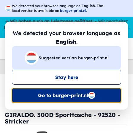
We detected your browser language as
English
. The
local version is available on
burger-print.nl
.
☀️
Wir haben auch an Feiertagen geöffnet!
– Wir bearbeiten
Ihre Bestellungen den ganzen Sommer über,
sogar im August
.
We detected your browser language as
😎🌴
English
.
Suggested version burger-print.nl
Home
›
Zubehoer
›
taschen-personalisiert
Stay here
🔥 -30 % DTF-Druck
Go to burger-print.nl
GIRALDO. 300D Sporttasche - 92520 -
Stricker