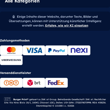
Alle Kategorien
🤖
Einige Inhalte dieser Website, darunter Texte, Bilder und
Übersetzungen, können mit Unterstützung künstlicher Intelligenz
erstellt werden.
Erfahre, wie wir KI einsetzen
Zahlungsmethoden
UBERWEISUNG
Versanddienstleister
🇮🇹
Italienisches Unternehmen.
Burger Print®
gehoert zu INK srl Group. Betreibende Gesellschaft: INK srl. Rechtlicher
Sitz: Via Nino Bixio 18/1, 16043, Chiavari (GE), Italien. USt-IdNr.: IT02078070998. REA: 458236.
Stammkapital: € 110.000 i.v.. ©2026