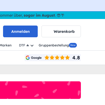
 Sommer über,
sogar im August
. 😎🌴
Anmelden
Warenkorb
Marken
DTF 🔥
Gruppenbestellung
New