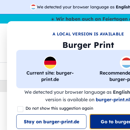
We detected your browser language as
Englis
☀️
Wir haben auch an Feiertagen 
A LOCAL VERSION IS AVAILABLE
🔎
Suche
Burger Print
T-Shirts
Sweatshirts
Mann
Frau
EU-weite Lieferung
Mengenrabatt
Kundensuppo
Current site: burger-
Recommended
print.de
burger-pr
Home
›
Zubehoer
›
taschen-personalisiert
We detected your browser language as
English
version is available on
burger-print.nl
🔥 -30 % DTF-Druck
Do not show this suggestion again
Stay on burger-print.de
Go to burger