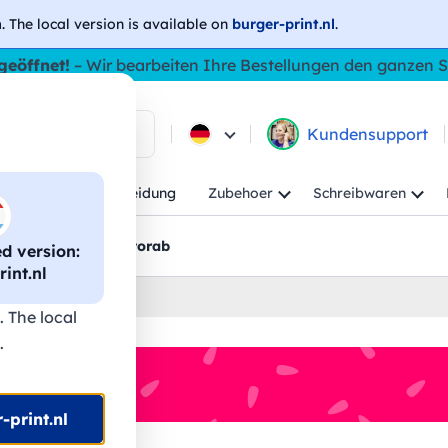
h
. The local version is available on
burger-print.nl
.
geöffnet!
– Wir bearbeiten Ihre Bestellungen den ganzen
 in den Produkten
Kundensupport
Kind
Arbeitskleidung
Zubehoer
Schreibwaren
rt
Grafikentwürfe vorab
 version:
int.nl
. The local
.
-print.nl