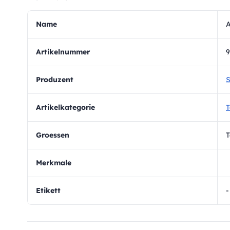
Name
A
Artikelnummer
9
Produzent
S
Artikelkategorie
T
Groessen
T
Merkmale
Etikett
-