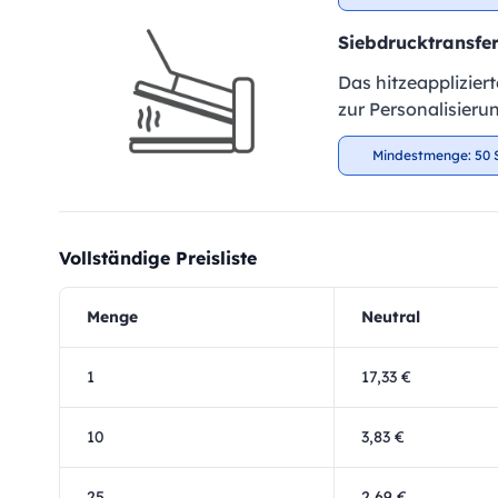
Siebdrucktransfe
Das hitzeapplizier
zur Personalisieru
Mindestmenge: 50 
Vollständige Preisliste
Menge
Neutral
1
17,33 €
10
3,83 €
25
2,69 €