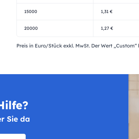
15000
1,31 €
20000
1,27 €
Preis in Euro/Stück exkl. MwSt. Der Wert „Custom“ b
ilfe?
er Sie da