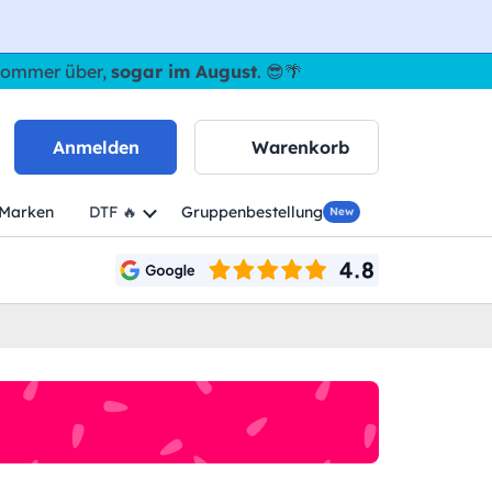
 Sommer über,
sogar im August
. 😎🌴
Anmelden
Warenkorb
Marken
DTF 🔥
Gruppenbestellung
New