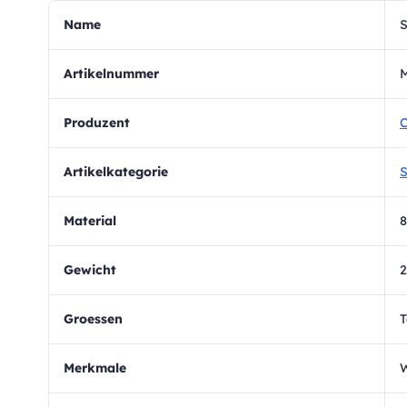
Name
S
Artikelnummer
Produzent
C
Artikelkategorie
S
Material
8
Gewicht
2
Groessen
T
Merkmale