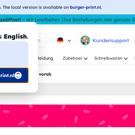
h
. The local version is available on
burger-print.nl
.
geöffnet!
– Wir bearbeiten Ihre Bestellungen den ganzen
as
English
.
 in den Produkten
Kundensupport
Kind
Arbeitskleidung
Zubehoer
Schreibwaren
rt
Grafikentwürfe vorab
int.nl