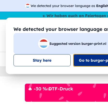
We detected your browser language as
Englis
☀️
Wir haben auch an Feiertagen 
We detected your browser language 
🔎
Suche
Suggested version burger-print.nl
T-Shirts
Sweatshirts
Mann
Frau
EU-weite Lieferung
Mengenrabatt
Kundensuppo
Stay here
Go to burger-pr
Home
›
Zubehoer
›
schurzen-personalisiert
🔥 -30 % DTF-Druck