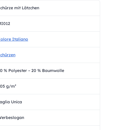
chürze mit Lätzchen
MI012
olore Italiano
chürzen
0 % Polyester – 20 % Baumwolle
05 g/m²
aglia Unica
Werbeslogan