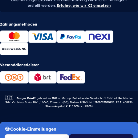
erstellt werden.
Erfahre, wie wir KI einsetzen
Zahlungsmethoden
UBERWEISUNG
Versanddienstleister
🇮🇹
Italienisches Unternehmen.
Burger Print®
gehoert zu INK srl Group. Betreibende Gesellschaft: INK srl. Rechtlicher
Sitz: Via Nino Bixio 18/1, 16043, Chiavari (GE), Italien. USt-IdNr.: IT02078070998. REA: 458236.
Stammkapital: € 110.000 i.v.. ©2026
Cookie-Einstellungen