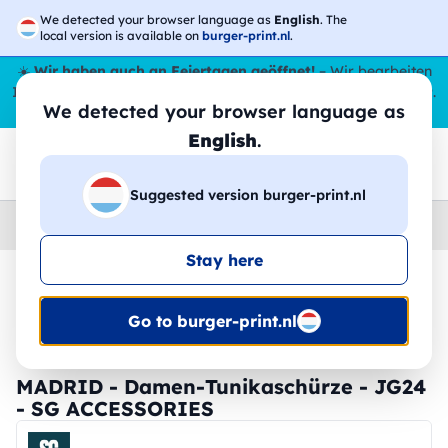
We detected your browser language as
English
. The
local version is available on
burger-print.nl
.
☀️
Wir haben auch an Feiertagen geöffnet!
– Wir bearbeiten
Ihre Bestellungen den ganzen Sommer über,
sogar im August
.
We detected your browser language as
😎🌴
English
.
Suggested version burger-print.nl
Home
›
Zubehoer
›
schurzen-personalisiert
Stay here
🔥 -30 % DTF-Druck
Go to burger-print.nl
MADRID - Damen-Tunikaschürze - JG24
- SG ACCESSORIES