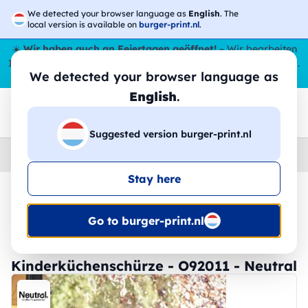
We detected your browser language as
English
. The
local version is available on
burger-print.nl
.
☀️
Wir haben auch an Feiertagen geöffnet!
– Wir bearbeiten
Ihre Bestellungen den ganzen Sommer über,
sogar im August
.
We detected your browser language as
😎🌴
English
.
Suggested version burger-print.nl
Home
›
Zubehoer
›
schurzen-personalisiert
Stay here
🔥 -30 % DTF-Druck
Go to burger-print.nl
Kinderküchenschürze - O92011 - Neutral