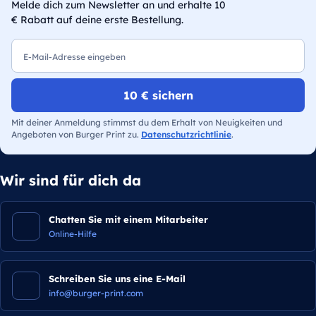
Melde dich zum Newsletter an und erhalte 10
€ Rabatt auf deine erste Bestellung.
E-Mail
10 € sichern
Mit deiner Anmeldung stimmst du dem Erhalt von Neuigkeiten und
Angeboten von Burger Print zu.
Datenschutzrichtlinie
.
Wir sind für dich da
Chatten Sie mit einem Mitarbeiter
Online-Hilfe
Schreiben Sie uns eine E-Mail
info@burger-print.com