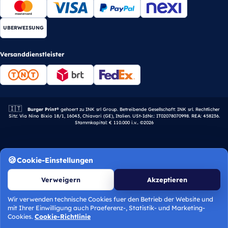
UBERWEISUNG
Versanddienstleister
🇮🇹
Italienisches Unternehmen.
Burger Print®
gehoert zu INK srl Group. Betreibende Gesellschaft: INK srl. Rechtlicher
Sitz: Via Nino Bixio 18/1, 16043, Chiavari (GE), Italien. USt-IdNr.: IT02078070998. REA: 458236.
Stammkapital: € 110.000 i.v.. ©2026
Cookie-Einstellungen
Verweigern
Akzeptieren
Wir verwenden technische Cookies fuer den Betrieb der Website und
mit Ihrer Einwilligung auch Praeferenz-, Statistik- und Marketing-
Angebot berechnen
Cookies.
Cookie-Richtlinie