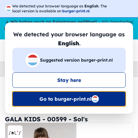
We detected your browser language as
English
. The
local version is available on
burger-print.nl
.
☀️
Wir haben auch an Feiertagen geöffnet!
– Wir bearbeiten
Ihre Bestellungen den ganzen Sommer über,
sogar im August
.
We detected your browser language as
😎🌴
English
.
Suggested version burger-print.nl
Home
›
Zubehoer
›
schurzen-personalisiert
Stay here
🔥 -30 % DTF-Druck
Go to burger-print.nl
GALA KIDS - 00599 - Sol's