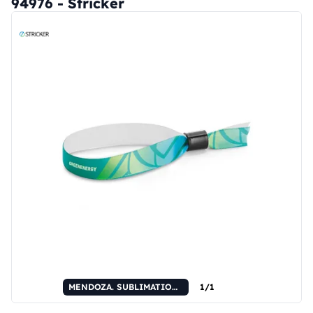
94976 - Stricker
MENDOZA. SUBLIMATION Schmale Lanyard-Sets I (15 mm) Polyester-Armbänder mit Sicherheitsverschluss
1/1