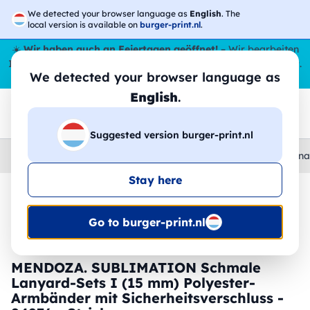
We detected your browser language as
English
. The
local version is available on
burger-print.nl
.
☀️
Wir haben auch an Feiertagen geöffnet!
– Wir bearbeiten
Ihre Bestellungen den ganzen Sommer über,
sogar im August
.
We detected your browser language as
😎🌴
English
.
Suggested version burger-print.nl
Home
›
Zubehoer
›
schlusselanhanger-und-lanyards-personal
Stay here
🔥 -30 % DTF-Druck
Go to burger-print.nl
MENDOZA. SUBLIMATION Schmale
Lanyard-Sets I (15 mm) Polyester-
Armbänder mit Sicherheitsverschluss -