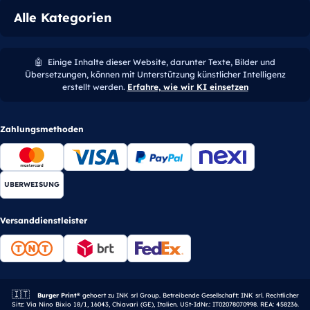
Alle Kategorien
🤖
Einige Inhalte dieser Website, darunter Texte, Bilder und
Übersetzungen, können mit Unterstützung künstlicher Intelligenz
erstellt werden.
Erfahre, wie wir KI einsetzen
Zahlungsmethoden
UBERWEISUNG
Versanddienstleister
🇮🇹
Italienisches Unternehmen.
Burger Print®
gehoert zu INK srl Group. Betreibende Gesellschaft: INK srl. Rechtlicher
Sitz: Via Nino Bixio 18/1, 16043, Chiavari (GE), Italien. USt-IdNr.: IT02078070998. REA: 458236.