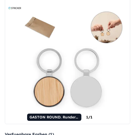
GASTON ROUND. Runder Schlüsselanhänger aus Zink und Bambus.
1/1
Verfuegbare Farben (1)