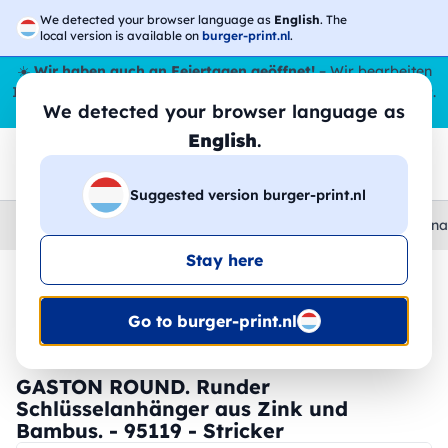
We detected your browser language as
English
. The
local version is available on
burger-print.nl
.
☀️
Wir haben auch an Feiertagen geöffnet!
– Wir bearbeiten
Ihre Bestellungen den ganzen Sommer über,
sogar im August
.
We detected your browser language as
😎🌴
English
.
Suggested version burger-print.nl
Home
›
Zubehoer
›
schlusselanhanger-und-lanyards-personal
Stay here
🔥 -30 % DTF-Druck
Go to burger-print.nl
GASTON ROUND. Runder
Schlüsselanhänger aus Zink und
Bambus. - 95119 - Stricker