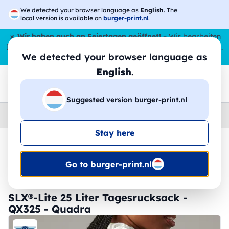
We detected your browser language as
English
. The
local version is available on
burger-print.nl
.
☀️
Wir haben auch an Feiertagen geöffnet!
– Wir bearbeiten
Ihre Bestellungen den ganzen Sommer über,
sogar im August
.
We detected your browser language as
😎🌴
English
.
Suggested version burger-print.nl
Home
›
Zubehoer
›
rucksacke-personalisiert
Stay here
🔥 -30 % DTF-Druck
Go to burger-print.nl
SLX®-Lite 25 Liter Tagesrucksack -
QX325 - Quadra