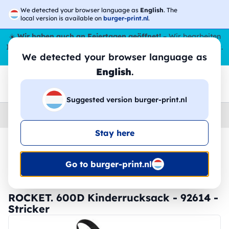
We detected your browser language as
English
. The
local version is available on
burger-print.nl
.
☀️
Wir haben auch an Feiertagen geöffnet!
– Wir bearbeiten
Ihre Bestellungen den ganzen Sommer über,
sogar im August
.
We detected your browser language as
😎🌴
English
.
Suggested version burger-print.nl
Home
›
Zubehoer
›
rucksacke-personalisiert
Stay here
🔥 -30 % DTF-Druck
Go to burger-print.nl
ROCKET. 600D Kinderrucksack - 92614 -
Stricker