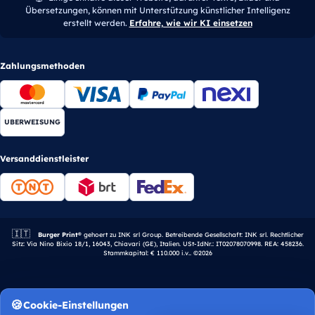
Übersetzungen, können mit Unterstützung künstlicher Intelligenz
erstellt werden.
Erfahre, wie wir KI einsetzen
Zahlungsmethoden
UBERWEISUNG
Versanddienstleister
🇮🇹
Italienisches Unternehmen.
Burger Print®
gehoert zu INK srl Group. Betreibende Gesellschaft: INK srl. Rechtlicher
Sitz: Via Nino Bixio 18/1, 16043, Chiavari (GE), Italien. USt-IdNr.: IT02078070998. REA: 458236.
Stammkapital: € 110.000 i.v.. ©2026
Cookie-Einstellungen