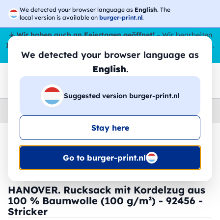
We detected your browser language as
English
. The
local version is available on
burger-print.nl
.
☀️
Wir haben auch an Feiertagen geöffnet!
– Wir bearbeiten
Ihre Bestellungen den ganzen Sommer über,
sogar im August
.
We detected your browser language as
😎🌴
English
.
Suggested version burger-print.nl
Home
›
Zubehoer
›
rucksacke-personalisiert
Stay here
🔥 -30 % DTF-Druck
Go to burger-print.nl
HANOVER. Rucksack mit Kordelzug aus
100 % Baumwolle (100 g/m²) - 92456 -
Stricker