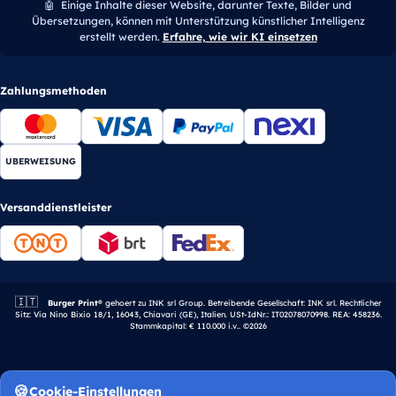
🤖
Einige Inhalte dieser Website, darunter Texte, Bilder und
Übersetzungen, können mit Unterstützung künstlicher Intelligenz
erstellt werden.
Erfahre, wie wir KI einsetzen
Zahlungsmethoden
UBERWEISUNG
Versanddienstleister
🇮🇹
Italienisches Unternehmen.
Burger Print®
gehoert zu INK srl Group. Betreibende Gesellschaft: INK srl. Rechtlicher
Sitz: Via Nino Bixio 18/1, 16043, Chiavari (GE), Italien. USt-IdNr.: IT02078070998. REA: 458236.
Stammkapital: € 110.000 i.v.. ©2026
Cookie-Einstellungen