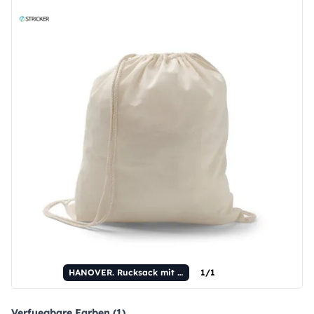
HANOVER. Rucksack mit Kordelzug aus 100 % Baumwolle (100 g/m²)
1/1
Verfuegbare Farben (1)