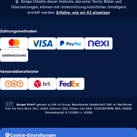
🤖
Einige Inhalte dieser Website, darunter Texte, Bilder und
Übersetzungen, können mit Unterstützung künstlicher Intelligenz
erstellt werden.
Erfahre, wie wir KI einsetzen
Zahlungsmethoden
UBERWEISUNG
Versanddienstleister
🇮🇹
Italienisches Unternehmen.
Burger Print®
gehoert zu INK srl Group. Betreibende Gesellschaft: INK srl. Rechtlicher
Sitz: Via Nino Bixio 18/1, 16043, Chiavari (GE), Italien. USt-IdNr.: IT02078070998. REA: 458236.
Stammkapital: € 110.000 i.v.. ©2026
Cookie-Einstellungen