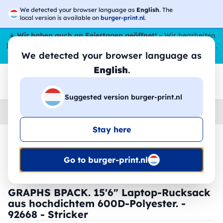
We detected your browser language as
English
. The
local version is available on
burger-print.nl
.
☀️
Wir haben auch an Feiertagen geöffnet!
– Wir bearbeiten
Ihre Bestellungen den ganzen Sommer über,
sogar im August
.
We detected your browser language as
😎🌴
English
.
Suggested version burger-print.nl
Home
›
Zubehoer
›
rucksacke-personalisiert
Stay here
🔥 -30 % DTF-Druck
Go to burger-print.nl
GRAPHS BPACK. 15'6" Laptop-Rucksack
aus hochdichtem 600D-Polyester. -
92668 - Stricker