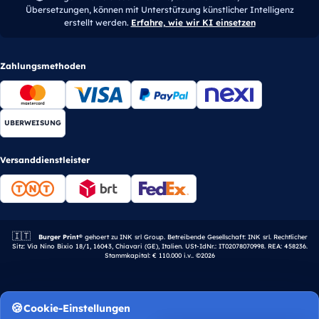
Übersetzungen, können mit Unterstützung künstlicher Intelligenz
erstellt werden.
Erfahre, wie wir KI einsetzen
Zahlungsmethoden
UBERWEISUNG
Versanddienstleister
🇮🇹
Italienisches Unternehmen.
Burger Print®
gehoert zu INK srl Group. Betreibende Gesellschaft: INK srl. Rechtlicher
Sitz: Via Nino Bixio 18/1, 16043, Chiavari (GE), Italien. USt-IdNr.: IT02078070998. REA: 458236.
Stammkapital: € 110.000 i.v.. ©2026
Cookie-Einstellungen