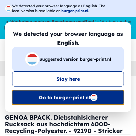
We detected your browser language as
English
. The
local version is available on
burger-print.nl
.
☀️
Wir haben auch an Feiertagen geöffnet!
– Wir bearbeiten
Ihre Bestellungen den ganzen Sommer über,
sogar im August
.
We detected your browser language as
😎🌴
English
.
Suggested version burger-print.nl
Home
›
Zubehoer
›
rucksacke-personalisiert
Stay here
🔥 -30 % DTF-Druck
Go to burger-print.nl
GENOA BPACK. Diebstahlsicherer
Rucksack aus hochdichtem 600D-
Recycling-Polyester. - 92190 - Stricker