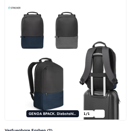
GENOA BPACK. Diebstahlsicherer Rucksack aus hochdichtem 600D-Recycling-Polyester.
1/1
Verfuegbare Farben (2)