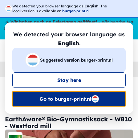
We detected your browser language as
English
. The
local version is available on
burger-print.nl
.
☀️
Wir haben auch an Feiertagen geöffnet!
– Wir bearbeiten
Ihre Bestellungen den ganzen Sommer über,
sogar im August
.
We detected your browser language as
😎🌴
English
.
Suggested version burger-print.nl
Home
›
Zubehoer
›
rucksacke-personalisiert
Stay here
🔥 -30 % DTF-Druck
Go to burger-print.nl
EarthAware® Bio-Gymnastiksack - W810
- Westford mill