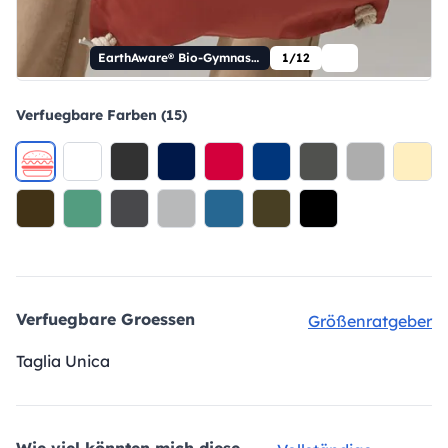
EarthAware® Bio-Gymnastiksack
1/12
Verfuegbare Farben (15)
Verfuegbare Groessen
Größenratgeber
Taglia Unica
Wie viel könnten mich diese