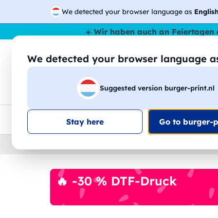
We detected your browser language as
Englis
☀️
Wir haben auch an Feiertagen 
We detected your browser language 
🔎
Suche
Suggested version burger-print.nl
T-Shirts
Sweatshirts
Mann
Frau
EU-weite Lieferung
Mengenrabatt
Kundensuppo
Stay here
Go to burger-pr
Home
›
Zubehoer
›
reiseaccessoires-personalisi
🔥 -30 % DTF-Druck