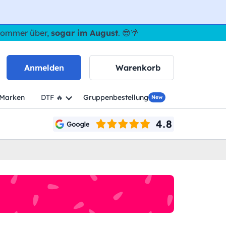
 Sommer über,
sogar im August
. 😎🌴
Anmelden
Warenkorb
Marken
DTF 🔥
Gruppenbestellung
New