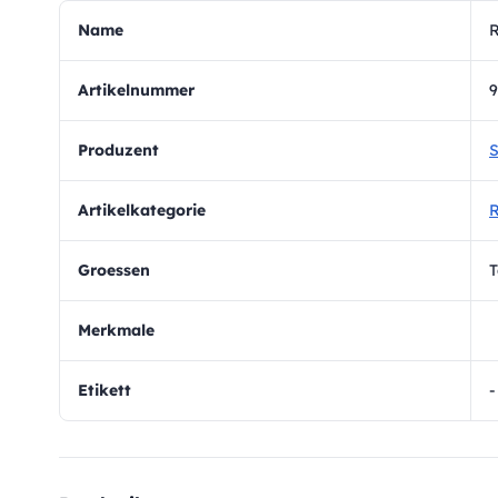
Name
R
Artikelnummer
9
Produzent
S
Artikelkategorie
R
Groessen
T
Merkmale
Etikett
-