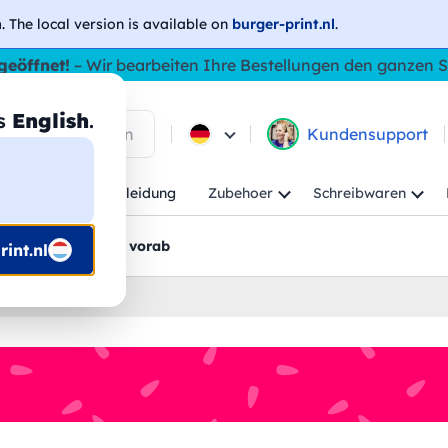
h
. The local version is available on
burger-print.nl
.
geöffnet!
– Wir bearbeiten Ihre Bestellungen den ganzen
as
English
.
 in den Produkten
Kundensupport
Kind
Arbeitskleidung
Zubehoer
Schreibwaren
rt
Grafikentwürfe vorab
int.nl
ert