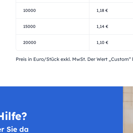
10000
1,18 €
15000
1,14 €
20000
1,10 €
Preis in Euro/Stück exkl. MwSt. Der Wert „Custom“ 
ilfe?
er Sie da