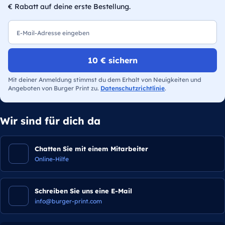
€ Rabatt auf deine erste Bestellung.
E-Mail
10 € sichern
Mit deiner Anmeldung stimmst du dem Erhalt von Neuigkeiten und
Angeboten von Burger Print zu.
Datenschutzrichtlinie
.
Wir sind für dich da
Chatten Sie mit einem Mitarbeiter
Online-Hilfe
Schreiben Sie uns eine E-Mail
info@burger-print.com