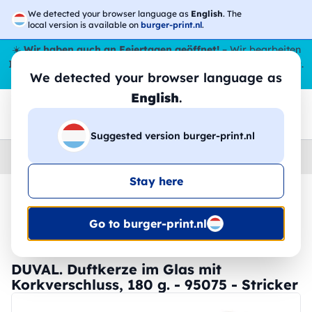
We detected your browser language as
English
. The
local version is available on
burger-print.nl
.
☀️
Wir haben auch an Feiertagen geöffnet!
– Wir bearbeiten
Ihre Bestellungen den ganzen Sommer über,
sogar im August
.
We detected your browser language as
😎🌴
English
.
Suggested version burger-print.nl
Home
›
Zubehoer
›
reiseaccessoires-personalisiert
Stay here
🔥 -30 % DTF-Druck
Go to burger-print.nl
DUVAL. Duftkerze im Glas mit
Korkverschluss, 180 g. - 95075 - Stricker