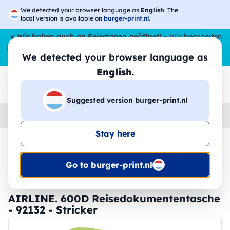
We detected your browser language as
English
. The
local version is available on
burger-print.nl
.
☀️
Wir haben auch an Feiertagen geöffnet!
– Wir bearbeiten
Ihre Bestellungen den ganzen Sommer über,
sogar im August
.
We detected your browser language as
😎🌴
English
.
Suggested version burger-print.nl
Home
›
Zubehoer
›
reiseaccessoires-personalisiert
Stay here
🔥 -30 % DTF-Druck
Go to burger-print.nl
AIRLINE. 600D Reisedokumententasche
- 92132 - Stricker