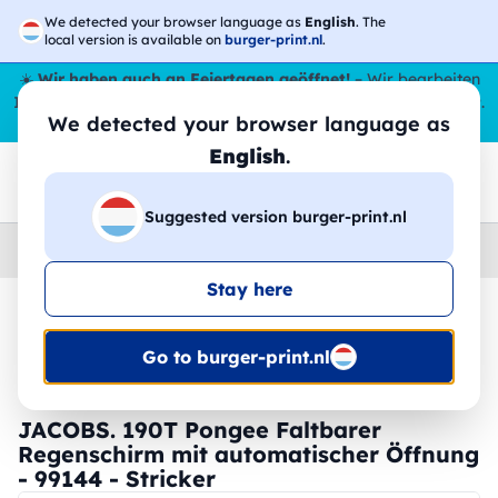
We detected your browser language as
English
. The
local version is available on
burger-print.nl
.
☀️
Wir haben auch an Feiertagen geöffnet!
– Wir bearbeiten
Ihre Bestellungen den ganzen Sommer über,
sogar im August
.
We detected your browser language as
😎🌴
English
.
Suggested version burger-print.nl
Home
›
Zubehoer
›
regenschirme-personalisiert
Stay here
🔥 -30 % DTF-Druck
Go to burger-print.nl
JACOBS. 190T Pongee Faltbarer
Regenschirm mit automatischer Öffnung
- 99144 - Stricker