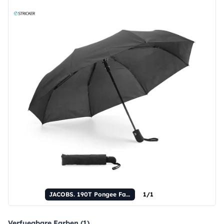
JACOBS. 190T Pongee Faltbarer Regenschirm mit automatischer Öffnung
1/1
Verfuegbare Farben (1)