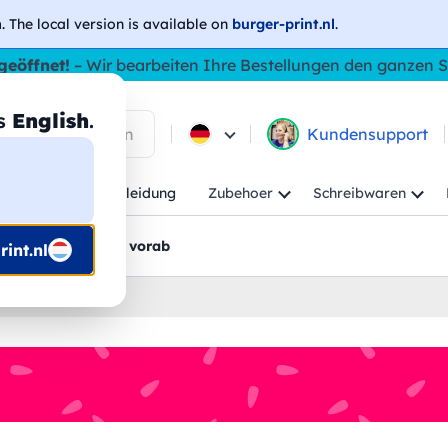
h
. The local version is available on
burger-print.nl
.
geöffnet!
– Wir bearbeiten Ihre Bestellungen den ganzen
as
English
.
 in den Produkten
Kundensupport
Kind
Arbeitskleidung
Zubehoer
Schreibwaren
rt
Grafikentwürfe vorab
int.nl