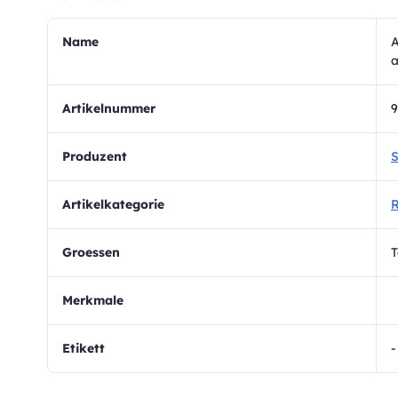
Name
A
a
Artikelnummer
9
Produzent
S
Artikelkategorie
R
Groessen
T
Merkmale
Etikett
-