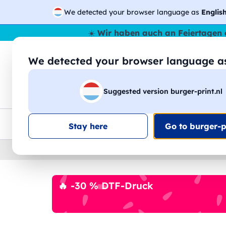
We detected your browser language as
Englis
☀️
Wir haben auch an Feiertagen 
We detected your browser language 
🔎
Suche
Suggested version burger-print.nl
T-Shirts
Sweatshirts
Mann
Frau
EU-weite Lieferung
Mengenrabatt
Kundensuppo
Stay here
Go to burger-pr
Home
›
Zubehoer
›
regenschirme-personalisiert
🔥 -30 % DTF-Druck