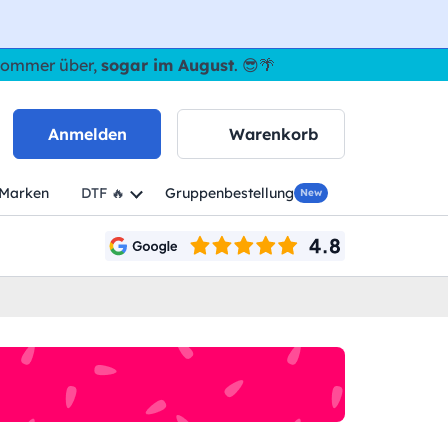
 Sommer über,
sogar im August
. 😎🌴
Anmelden
Warenkorb
Marken
DTF 🔥
Gruppenbestellung
New