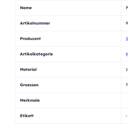
Name
P
Artikelnummer
9
Produzent
S
Artikelkategorie
K
Material
1
Groessen
T
Merkmale
Etikett
-