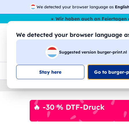
We detected your browser language as
Englis
☀️
Wir haben auch an Feiertagen 
We detected your browser language 
🔎
Suche
Suggested version burger-print.nl
T-Shirts
Sweatshirts
Mann
Frau
EU-weite Lieferung
Mengenrabatt
Kundensuppo
Stay here
Go to burger-pr
Home
›
Zubehoer
›
kaufer-personalisiert
🔥 -30 % DTF-Druck