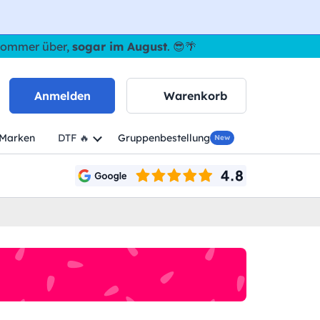
 Sommer über,
sogar im August
. 😎🌴
Anmelden
Warenkorb
Marken
DTF 🔥
Gruppenbestellung
New