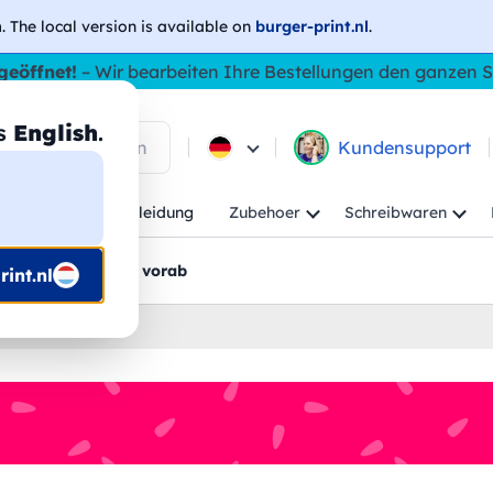
h
. The local version is available on
burger-print.nl
.
geöffnet!
– Wir bearbeiten Ihre Bestellungen den ganzen
as
English
.
 in den Produkten
Kundensupport
Kind
Arbeitskleidung
Zubehoer
Schreibwaren
rt
Grafikentwürfe vorab
int.nl