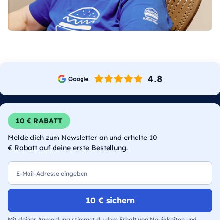
10 € RABATT
Melde dich zum Newsletter an und erhalte 10
€ Rabatt auf deine erste Bestellung.
E-Mail
10 € sichern
Mit deiner Anmeldung stimmst du dem Erhalt von Neuigkeiten und