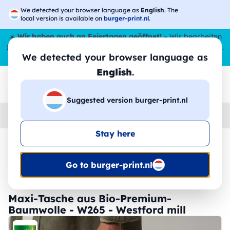
We detected your browser language as
English
. The
local version is available on
burger-print.nl
.
☀️
Wir haben auch an Feiertagen geöffnet!
– Wir bearbeiten
Ihre Bestellungen den ganzen Sommer über,
sogar im August
.
We detected your browser language as
😎🌴
English
.
Suggested version burger-print.nl
Home
›
Zubehoer
›
kaufer-personalisiert
Stay here
🔥 -30 % DTF-Druck
Go to burger-print.nl
Maxi-Tasche aus Bio-Premium-
Baumwolle - W265 - Westford mill