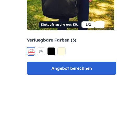
Einkaufstasche aus Köperstoff
1/2
Verfuegbare Farben (3)
Angebot berechnen