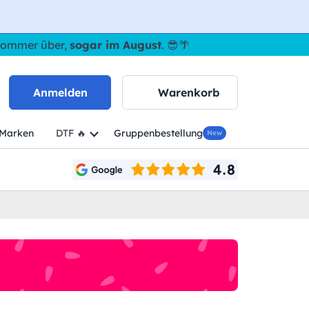
 Sommer über,
sogar im August
. 😎🌴
Anmelden
Warenkorb
Marken
DTF 🔥
Gruppenbestellung
New