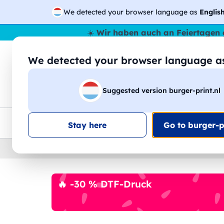
We detected your browser language as
Englis
☀️
Wir haben auch an Feiertagen 
We detected your browser language 
🔎
Suche
Suggested version burger-print.nl
T-Shirts
Sweatshirts
Mann
Frau
EU-weite Lieferung
Mengenrabatt
Kundensuppo
Stay here
Go to burger-pr
Home
›
Zubehoer
›
kaufer-personalisiert
🔥 -30 % DTF-Druck