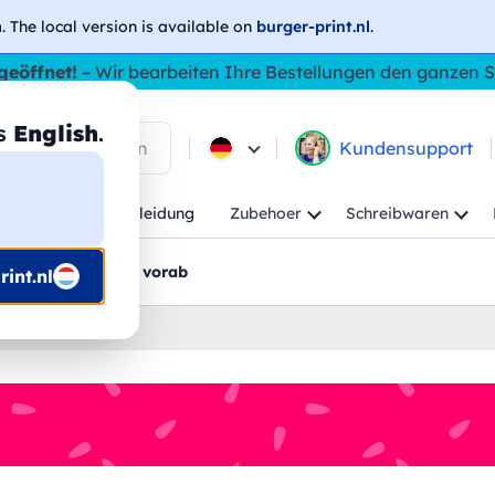
h
. The local version is available on
burger-print.nl
.
geöffnet!
– Wir bearbeiten Ihre Bestellungen den ganzen
as
English
.
 in den Produkten
Kundensupport
Kind
Arbeitskleidung
Zubehoer
Schreibwaren
rt
Grafikentwürfe vorab
int.nl