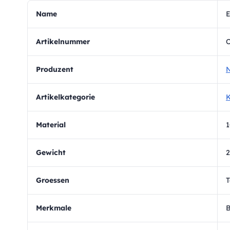
Name
E
Artikelnummer
Produzent
N
Artikelkategorie
K
Material
1
Gewicht
2
Groessen
T
Merkmale
B