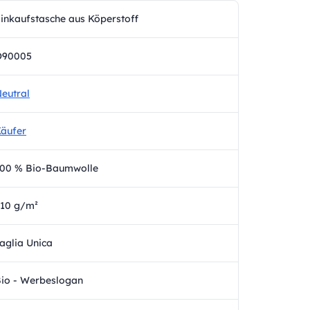
inkaufstasche aus Köperstoff
O90005
eutral
äufer
00 % Bio-Baumwolle
10 g/m²
aglia Unica
io - Werbeslogan