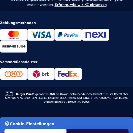
erstellt werden.
Erfahre, wie wir KI einsetzen
Zahlungsmethoden
UBERWEISUNG
Versanddienstleister
🇮🇹
Italienisches Unternehmen.
Burger Print®
gehoert zu INK srl Group. Betreibende Gesellschaft: INK srl. Rechtlicher
Sitz: Via Nino Bixio 18/1, 16043, Chiavari (GE), Italien. USt-IdNr.: IT02078070998. REA: 458236.
Stammkapital: € 110.000 i.v.. ©2026
Cookie-Einstellungen