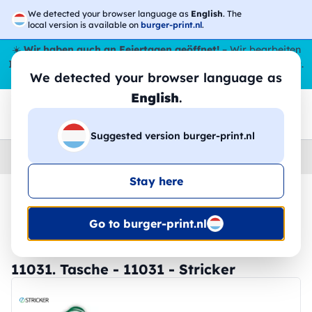
We detected your browser language as
English
. The
local version is available on
burger-print.nl
.
☀️
Wir haben auch an Feiertagen geöffnet!
– Wir bearbeiten
Ihre Bestellungen den ganzen Sommer über,
sogar im August
.
We detected your browser language as
😎🌴
English
.
Suggested version burger-print.nl
Home
›
Zubehoer
›
kaufer-personalisiert
Stay here
🔥 -30 % DTF-Druck
Go to burger-print.nl
11031. Tasche - 11031 - Stricker