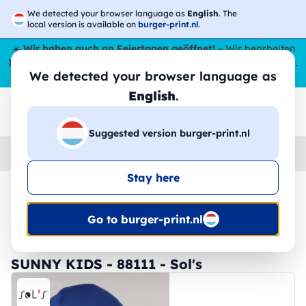
We detected your browser language as
English
. The
local version is available on
burger-print.nl
.
☀️
Wir haben auch an Feiertagen geöffnet!
– Wir bearbeiten
Ihre Bestellungen den ganzen Sommer über,
sogar im August
.
We detected your browser language as
😎🌴
English
.
Suggested version burger-print.nl
Home
›
Zubehoer
›
kappen-personalisiert
Stay here
🔥 -30 % DTF-Druck
Go to burger-print.nl
SUNNY KIDS - 88111 - Sol's