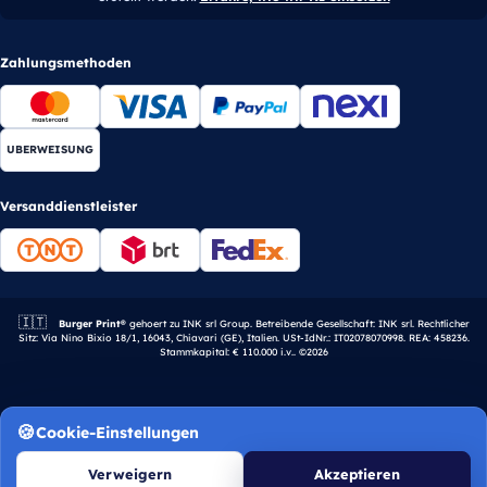
Zahlungsmethoden
UBERWEISUNG
Versanddienstleister
🇮🇹
Italienisches Unternehmen.
Burger Print®
gehoert zu INK srl Group. Betreibende Gesellschaft: INK srl. Rechtlicher
Sitz: Via Nino Bixio 18/1, 16043, Chiavari (GE), Italien. USt-IdNr.: IT02078070998. REA: 458236.
Stammkapital: € 110.000 i.v.. ©2026
Cookie-Einstellungen
Verweigern
Akzeptieren