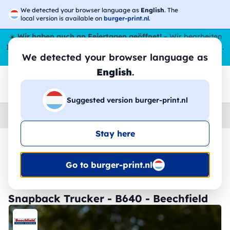
We detected your browser language as
English
. The
local version is available on
burger-print.nl
.
☀️
Wir haben auch an Feiertagen geöffnet!
– Wir bearbeiten
Ihre Bestellungen den ganzen Sommer über,
sogar im August
.
We detected your browser language as
😎🌴
English
.
Suggested version burger-print.nl
Home
›
Zubehoer
›
kappen-personalisiert
Stay here
🔥 -30 % DTF-Druck
Go to burger-print.nl
Snapback Trucker - B640 - Beechfield