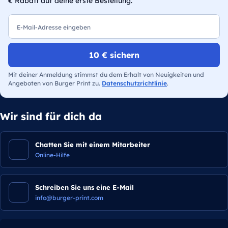
€ Rabatt auf deine erste Bestellung.
E-Mail
10 € sichern
Mit deiner Anmeldung stimmst du dem Erhalt von Neuigkeiten und
Angeboten von Burger Print zu.
Datenschutzrichtlinie
.
Wir sind für dich da
Chatten Sie mit einem Mitarbeiter
Online-Hilfe
Schreiben Sie uns eine E-Mail
info@burger-print.com