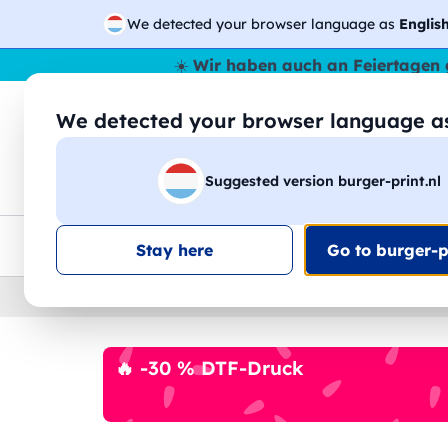
We detected your browser language as
Englis
☀️
Wir haben auch an Feiertagen 
We detected your browser language 
🔎
Suche
Suggested version burger-print.nl
T-Shirts
Sweatshirts
Mann
Frau
EU-weite Lieferung
Mengenrabatt
Kundensuppo
Stay here
Go to burger-pr
Home
›
Zubehoer
›
kappen-personalisiert
🔥 -30 % DTF-Druck