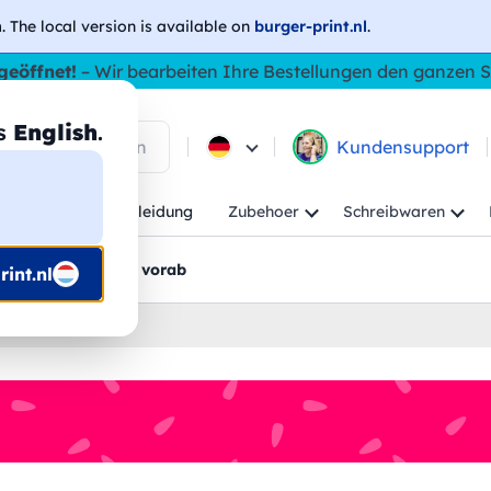
h
. The local version is available on
burger-print.nl
.
geöffnet!
– Wir bearbeiten Ihre Bestellungen den ganzen
as
English
.
 in den Produkten
Kundensupport
Kind
Arbeitskleidung
Zubehoer
Schreibwaren
rt
Grafikentwürfe vorab
int.nl