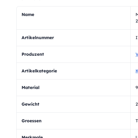
Name
M
2
Artikelnummer
I
Produzent
V
Artikelkategorie
Material
9
Gewicht
2
Groessen
T
Merkmale
U