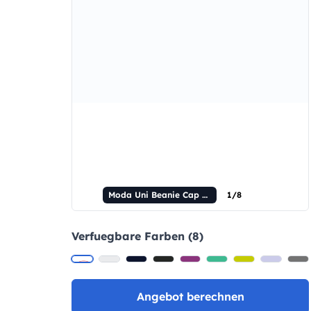
Moda Uni Beanie Cap Tubular 95/5% Cot/Ela 250 gr Grau Melange
1/8
Verfuegbare Farben (8)
Angebot berechnen