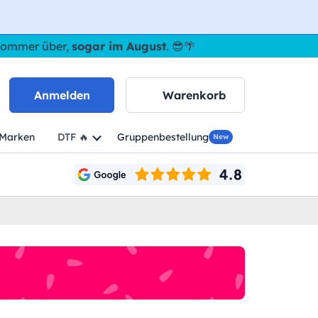
 Sommer über,
sogar im August
. 😎🌴
Anmelden
Warenkorb
Marken
DTF 🔥
Gruppenbestellung
New