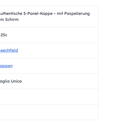
uthentische 5-Panel-Kappe – mit Paspelierung
am Schirm
B25c
eechfield
Kappen
aglia Unica