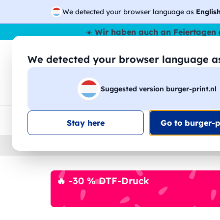
We detected your browser language as
Englis
☀️
Wir haben auch an Feiertagen 
We detected your browser language 
🔎
Suche
Suggested version burger-print.nl
T-Shirts
Sweatshirts
Mann
Frau
EU-weite Lieferung
Mengenrabatt
Kundensuppo
Stay here
Go to burger-pr
Home
›
Zubehoer
›
kappen-personalisiert
🔥 -30 % DTF-Druck